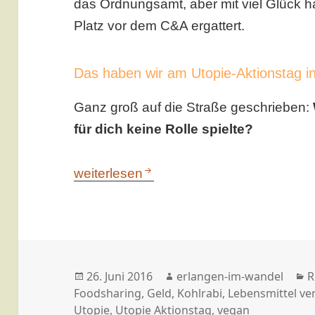
das Ordnungsamt, aber mit viel Glück ha
Platz vor dem C&A ergattert.
Das haben wir am Utopie-Aktionstag i
Ganz groß auf die Straße geschrieben:
für dich keine Rolle spielte?
Das war der Utopie-Aktionstag in Erlan
weiterlesen
Veröffentlicht
Autor
K
26. Juni 2016
erlangen-im-wandel
R
am
Foodsharing
,
Geld
,
Kohlrabi
,
Lebensmittel v
Utopie
,
Utopie Aktionstag
,
vegan