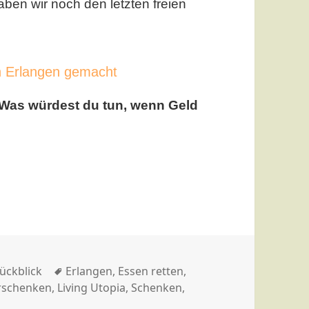
ben wir noch den letzten freien
n Erlangen gemacht
Was würdest du tun, wenn Geld
gen
ategorien
Schlagwörter
ückblick
Erlangen
,
Essen retten
,
erschenken
,
Living Utopia
,
Schenken
,