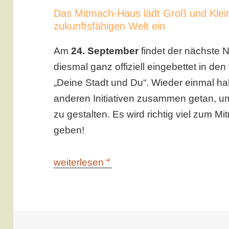
Das Mitmach-Haus lädt Groß und Klein 
zukunftsfähigen Welt ein
Am
24. September
findet der nächste N
diesmal ganz offiziell eingebettet in de
„Deine Stadt und Du“. Wieder einmal ha
anderen Initiativen zusammen getan, um
zu gestalten. Es wird richtig viel zum 
geben!
Deine Stadt und Du – Nachhaltigkeitsta
weiterlesen