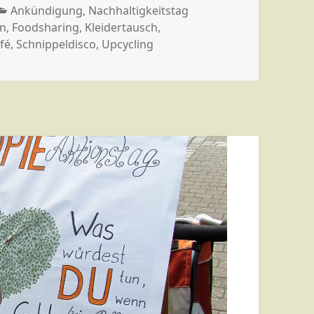
Kategorien
Ankündigung
,
Nachhaltigkeitstag
en
,
Foodsharing
,
Kleidertausch
,
fé
,
Schnippeldisco
,
Upcycling