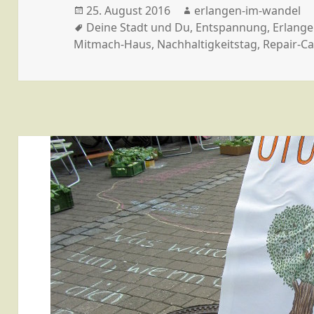
Veröffentlicht
Autor
25. August 2016
erlangen-im-wandel
am
Schlagwörter
Deine Stadt und Du
,
Entspannung
,
Erlang
Mitmach-Haus
,
Nachhaltigkeitstag
,
Repair-Ca