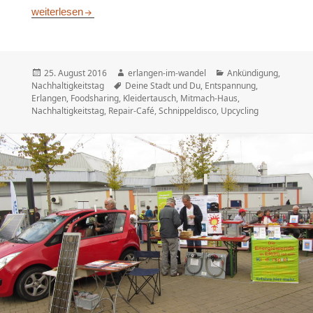
Deine Stadt und Du – Nachhaltigkeitstag in Erlangen 2016
weiterlesen
Veröffentlicht
Autor
Kategorien
25. August 2016
erlangen-im-wandel
Ankündigung
,
am
Schlagwörter
Nachhaltigkeitstag
Deine Stadt und Du
,
Entspannung
,
Erlangen
,
Foodsharing
,
Kleidertausch
,
Mitmach-Haus
,
Nachhaltigkeitstag
,
Repair-Café
,
Schnippeldisco
,
Upcycling