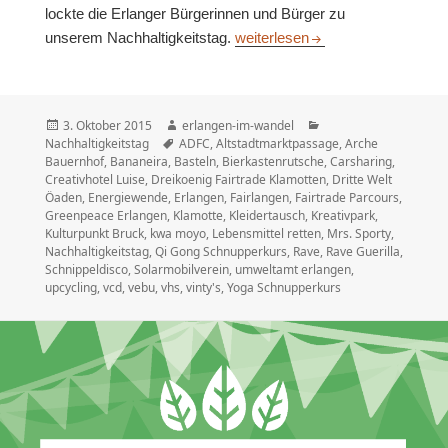
lockte die Erlanger Bürgerinnen und Bürger zu
Das war der Nachhaltigkeitstag 
unserem Nachhaltigkeitstag.
weiterlesen
Veröffentlicht
Autor
Kategorien
3. Oktober 2015
erlangen-im-wandel
am
Schlagwörter
Nachhaltigkeitstag
ADFC
,
Altstadtmarktpassage
,
Arche
Bauernhof
,
Bananeira
,
Basteln
,
Bierkastenrutsche
,
Carsharing
,
Creativhotel Luise
,
Dreikoenig Fairtrade Klamotten
,
Dritte Welt
Öaden
,
Energiewende
,
Erlangen
,
Fairlangen
,
Fairtrade Parcours
,
Greenpeace Erlangen
,
Klamotte
,
Kleidertausch
,
Kreativpark
,
Kulturpunkt Bruck
,
kwa moyo
,
Lebensmittel retten
,
Mrs. Sporty
,
Nachhaltigkeitstag
,
Qi Gong Schnupperkurs
,
Rave
,
Rave Guerilla
,
Schnippeldisco
,
Solarmobilverein
,
umweltamt erlangen
,
upcycling
,
vcd
,
vebu
,
vhs
,
vinty's
,
Yoga Schnupperkurs