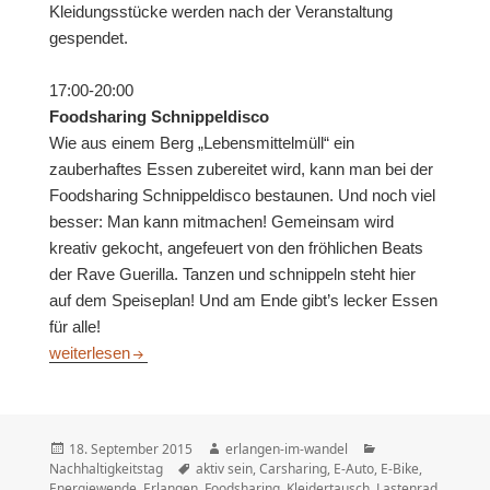
Kleidungsstücke werden nach der Veranstaltung
gespendet.
17:00-20:00
Foodsharing Schnippeldisco
Wie aus einem Berg „Lebensmittelmüll“ ein
zauberhaftes Essen zubereitet wird, kann man bei der
Foodsharing Schnippeldisco bestaunen. Und noch viel
besser: Man kann mitmachen! Gemeinsam wird
kreativ gekocht, angefeuert von den fröhlichen Beats
der Rave Guerilla. Tanzen und schnippeln steht hier
auf dem Speiseplan! Und am Ende gibt’s lecker Essen
für alle!
Nachhaltigkeitstag 2015
weiterlesen
Veröffentlicht
Autor
Kategorien
18. September 2015
erlangen-im-wandel
am
Schlagwörter
Nachhaltigkeitstag
aktiv sein
,
Carsharing
,
E-Auto
,
E-Bike
,
Energiewende
,
Erlangen
,
Foodsharing
,
Kleidertausch
,
Lastenrad
,