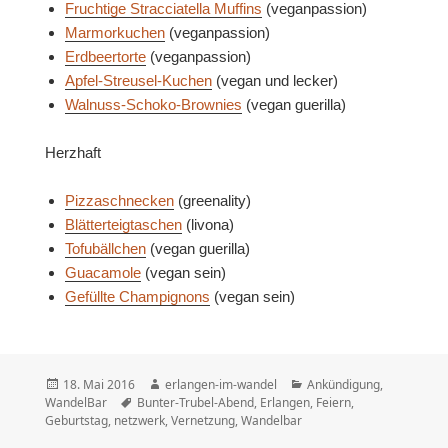
Fruchtige Stracciatella Muffins
(veganpassion)
Marmorkuchen
(veganpassion)
Erdbeertorte
(veganpassion)
Apfel-Streusel-Kuchen
(vegan und lecker)
Walnuss-Schoko-Brownies
(vegan guerilla)
Herzhaft
Pizzaschnecken
(greenality)
Blätterteigtaschen
(livona)
Tofubällchen
(vegan guerilla)
Guacamole
(vegan sein)
Gefüllte Champignons
(vegan sein)
Veröffentlicht
Autor
Kategorien
18. Mai 2016
erlangen-im-wandel
Ankündigung
,
am
Schlagwörter
WandelBar
Bunter-Trubel-Abend
,
Erlangen
,
Feiern
,
Geburtstag
,
netzwerk
,
Vernetzung
,
Wandelbar