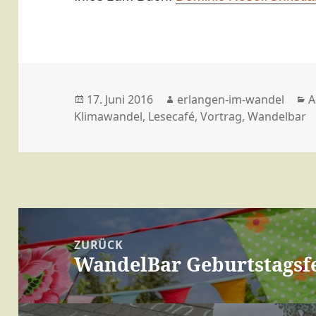
Veröffentlicht
Autor
K
17. Juni 2016
erlangen-im-wandel
A
am
Klimawandel
,
Lesecafé
,
Vortrag
,
Wandelbar
Beitragsnavigation
ZURÜCK
WandelBar Geburtstagsf
Vorheriger
Beitrag: