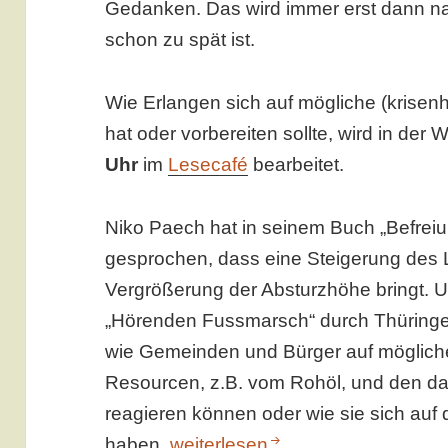
Gedanken. Das wird immer erst dann na
schon zu spät ist.
Wie Erlangen sich auf mögliche (krisen
hat oder vorbereiten sollte, wird in de
Uhr
im
Lesecafé
bearbeitet.
Niko Paech hat in seinem Buch „Befrei
gesprochen, dass eine Steigerung des L
Vergrößerung der Absturzhöhe bringt. 
„Hörenden Fussmarsch“ durch Thüringen
wie Gemeinden und Bürger auf möglic
Resourcen, z.B. vom Rohöl, und den d
reagieren können oder wie sie sich auf
WandelBar: Gedanken zur komm
haben.
weiterlesen