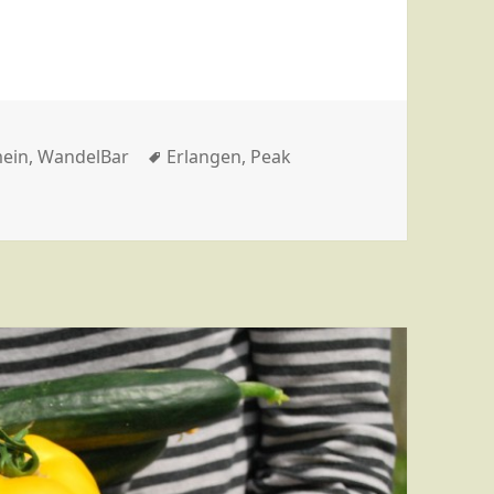
orien
Schlagwörter
mein
,
WandelBar
Erlangen
,
Peak