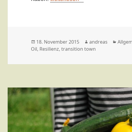
Veröffentlicht
Autor
Kateg
18. November 2015
andreas
Allge
am
Oil
,
Resilienz
,
transition town