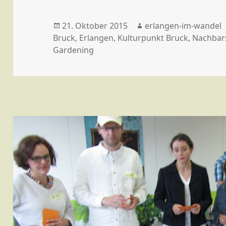
Veröffentlicht
Autor
21. Oktober 2015
erlangen-im-wandel
am
Bruck
,
Erlangen
,
Kulturpunkt Bruck
,
Nachbar
Gardening