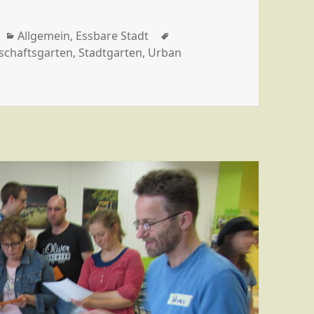
Kategorien
Schlagwörter
Allgemein
,
Essbare Stadt
schaftsgarten
,
Stadtgarten
,
Urban