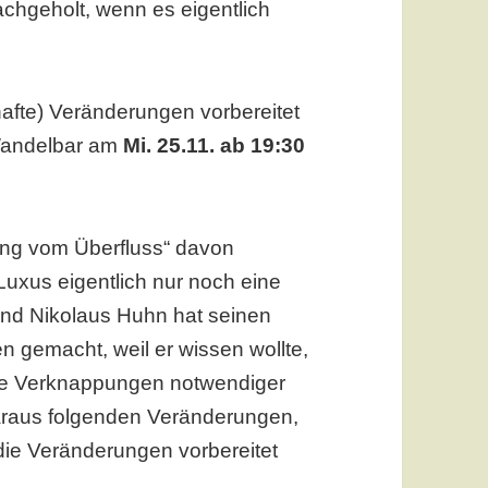
chgeholt, wenn es eigentlich
hafte) Veränderungen vorbereitet
r Wandelbar am
Mi. 25.11. ab 19:30
ung vom Überfluss“ davon
uxus eigentlich nur noch eine
Und Nikolaus Huhn hat seinen
 gemacht, weil er wissen wollte,
he Verknappungen notwendiger
araus folgenden Veränderungen,
 die Veränderungen vorbereitet
unalen Resilienz