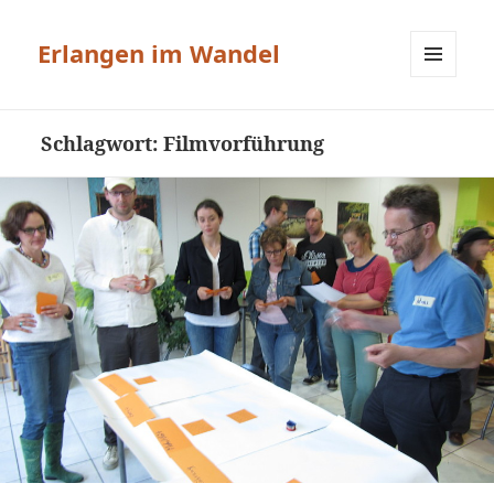
Erlangen im Wandel
MENÜ
UND
WIDGETS
Schlagwort:
Filmvorführung