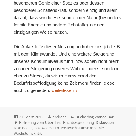
besonderen Genie einer Spezies oder dessen
besonderer Schaffenskraft, sondern einzig und allein
darauf, dass wir die Ressourcen der Natur (besonders
fossile Energie und andere Rohstoffe) in einer
einzigartigen Weise nutzen.
Die Abfallstoffe dieser Nutzung bedrohen uns jetzt z.B.
mit dem Klimawandel. Und eine weitere Steigerung
unseres Konsumniveaus führt inzwischen nicht mehr
zu einer Steigerung unseres Wohlbefindens, sondern
eher zu Stress, da wir im Hamsterrad der
Bedürfnisbefriedigung keine Zeit mehr finden, diese
Bücherbar: Befreiung vom Überfluss
auch zu genießen.
weiterlesen
Veröffentlicht
Autor
Kategorien
21. März 2015
andreas
Bücherbar
,
WandelBar
am
Schlagwörter
Befreiung vom Überfluss
,
Buchbesprechung
,
Diskussion
,
Niko Paech
,
Postwachstum
,
Postwachstumsökonomie
,
Wachstumskritik