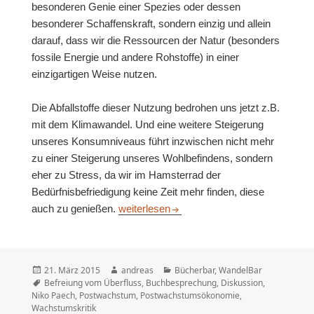
besonderen Genie einer Spezies oder dessen
besonderer Schaffenskraft, sondern einzig und allein
darauf, dass wir die Ressourcen der Natur (besonders
fossile Energie und andere Rohstoffe) in einer
einzigartigen Weise nutzen.
Die Abfallstoffe dieser Nutzung bedrohen uns jetzt z.B.
mit dem Klimawandel. Und eine weitere Steigerung
unseres Konsumniveaus führt inzwischen nicht mehr
zu einer Steigerung unseres Wohlbefindens, sondern
eher zu Stress, da wir im Hamsterrad der
Bedürfnisbefriedigung keine Zeit mehr finden, diese
Bücherbar: Befreiung vom Überfluss
auch zu genießen.
weiterlesen
Veröffentlicht
Autor
Kategorien
21. März 2015
andreas
Bücherbar
,
WandelBar
am
Schlagwörter
Befreiung vom Überfluss
,
Buchbesprechung
,
Diskussion
,
Niko Paech
,
Postwachstum
,
Postwachstumsökonomie
,
Wachstumskritik