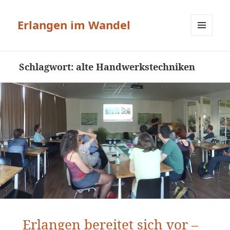
Erlangen im Wandel
MENÜ
UND
WIDGETS
Schlagwort:
alte Handwerkstechniken
Erlangen bereitet sich vor –