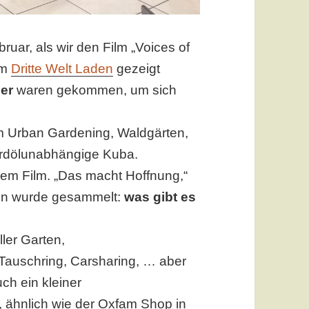
ruar, als wir den Film „Voices of
em
Dritte Welt Laden
gezeigt
uer
waren gekommen, um sich
 Urban Gardening, Waldgärten,
erdölunabhängige Kuba.
em Film. „Das macht Hoffnung,“
nn wurde gesammelt:
was gibt es
ller Garten,
 Tauschring, Carsharing, … aber
uch ein kleiner
 ähnlich wie der Oxfam Shop in