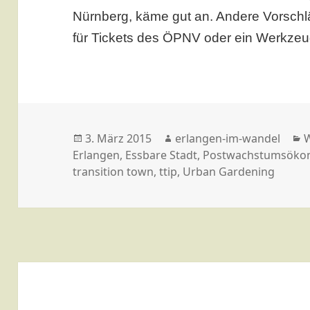
Nürnberg, käme gut an. Andere Vorschl
für Tickets des ÖPNV oder ein Werkze
Veröffentlicht
Autor
K
3. März 2015
erlangen-im-wandel
am
Erlangen
,
Essbare Stadt
,
Postwachstumsöko
transition town
,
ttip
,
Urban Gardening