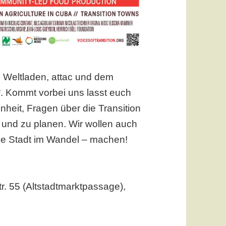
e Weltladen, attac und dem
“. Kommt vorbei uns lasst euch
nheit, Fragen über die Transition
n und zu planen. Wir wollen auch
ine Stadt im Wandel – machen!
r. 55 (Altstadtmarktpassage),
m und Diskussion am 25.02.2015