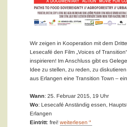
Wir zeigen in Kooperation mit dem Dritt
Lesecafé den Film „Voices of Transition
inspirieren! Im Anschluss gibt es Gelege
Idee zu stellen, zu reden, zu diskutiere
aus Erlangen eine Transition Town – e
Wann
: 25. Februar 2015, 19 Uhr
Wo
: Lesecafé Anständig essen, Hauptst
Erlangen
Voices of Transition – Fil
Eintritt
: frei!
weiterlesen