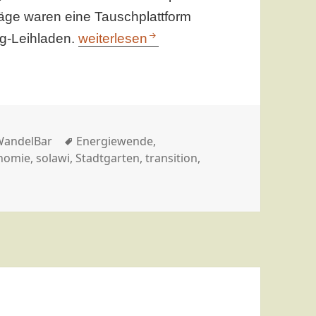
äge waren eine Tauschplattform
Voices of Transition – Erlangen macht s
ug-Leihladen.
weiterlesen
ategorien
Schlagwörter
WandelBar
Energiewende
,
nomie
,
solawi
,
Stadtgarten
,
transition
,