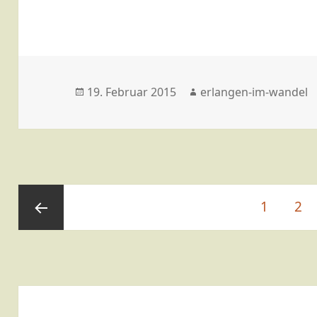
Veröffentlicht
Autor
19. Februar 2015
erlangen-im-wandel
am
Beitragsnavigation
Seite
Sei
1
2
Vorherige
Seite