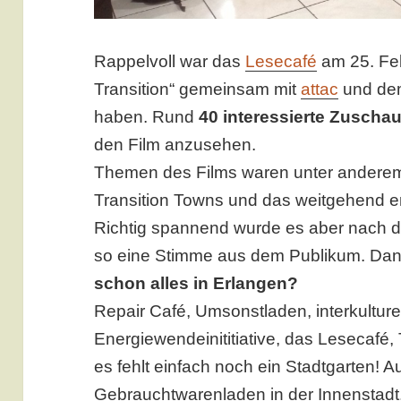
Rappelvoll war das
Lesecafé
am 25. Feb
Transition“ gemeinsam mit
attac
und d
haben. Rund
40 interessierte Zuscha
den Film anzusehen.
Themen des Films waren unter anderem
Transition Towns und das weitgehend 
Richtig spannend wurde es aber nach d
so eine Stimme aus dem Publikum. Da
schon alles in Erlangen?
Repair Café, Umsonstladen, interkulture
Energiewendeinititiative, das Lesecafé,
es fehlt einfach noch ein Stadtgarten! A
Gebrauchtwarenladen in der Innenstadt,